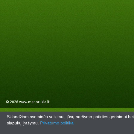
© 2026
www.manorukla.lt
Sklandžiam svetainės veikimui, jūsų naršymo patirties gerinimui be
slapukų įrašymu.
Privatumo politika