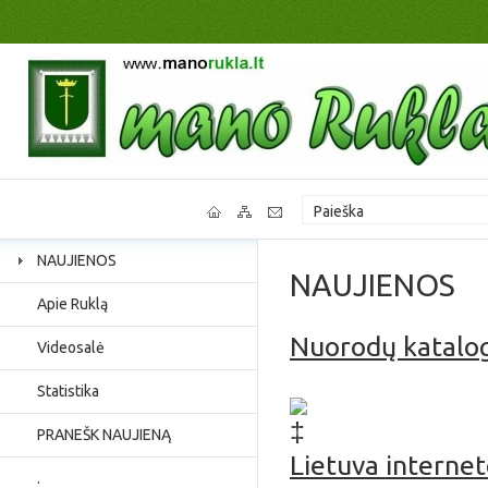
NAUJIENOS
NAUJIENOS
Apie Ruklą
Nuorodų katalo
Videosalė
Jaunimo užimtumas, p
Statistika
PRANEŠK NAUJIENĄ
Lietuva interne
.