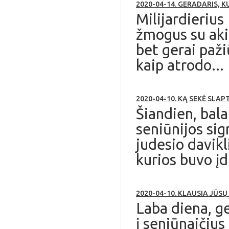
2020-04-14. GERADARIS, 
Milijardierius
žmogus su aki
bet gerai paži
kaip atrodo...
2020-04-10. KĄ SEKĖ SLA
Šiandien, bala
seniūnijos sig
judesio davikl
kurios buvo įd
2020-04-10. KLAUSIA JŪ
Laba diena, ge
į seniūnaičius