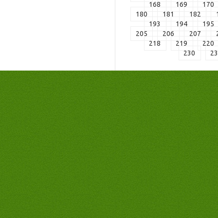
168
169
170
180
181
182
193
194
195
205
206
207
218
219
220
230
2