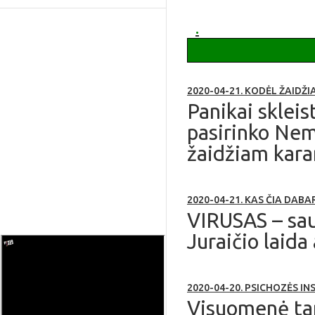
apie Ruklą
.
2020-04-21. KODĖL ŽAIDŽ
Panikai skleist
pasirinko Nem
žaidžiam kara
2020-04-21. KAS ČIA DAB
VIRUSAS – sau
Juraičio laida 
2020-04-20. PSICHOZĖS I
Visuomenė tap