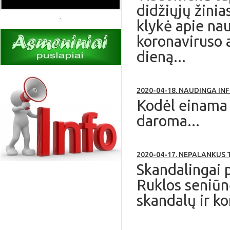
didžiųjų žinia
klykė apie nau
koronaviruso 
dieną...
2020-04-18. NAUDINGA IN
Kodėl einama d
daroma...
2020-04-17. NEPALANKUS
Skandalingai p
Ruklos seniūn
skandalų ir ko