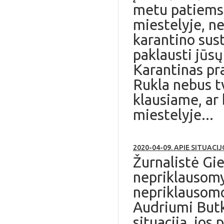
metu patiems 
miestelyje, n
karantino sust
paklausti jūs
Karantinas pra
Rukla nebus tv
klausiame, ar
miestelyje...
2020-04-09. APIE SITUAC
Žurnalistė Gi
nepriklausomy
nepriklausomo
Audriumi Butk
situaciją, jos