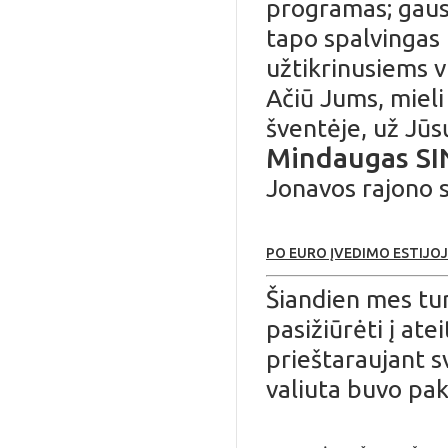
programas; gaus
tapo spalvingas
užtikrinusiems v
Ačiū Jums, mieli
šventėje, už Jū
Mindaugas SI
Jonavos rajono 
PO EURO ĮVEDIMO ESTIJOJ
Šiandien mes tur
pasižiūrėti į atei
prieštaraujant s
valiuta buvo pak