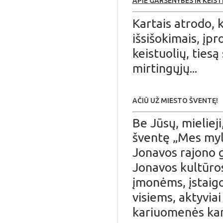
APIE GARSENYBES IR KEIS
Kartais atrodo, 
išsišokimais, įpr
keistuolių, tiesą
mirtingųjų...
AČIŪ UŽ MIESTO ŠVENTĘ!
Be Jūsų, mieliej
šventę „Mes myl
Jonavos rajono g
Jonavos kultūros
įmonėms, įstaig
visiems, aktyvia
kariuomenės kar