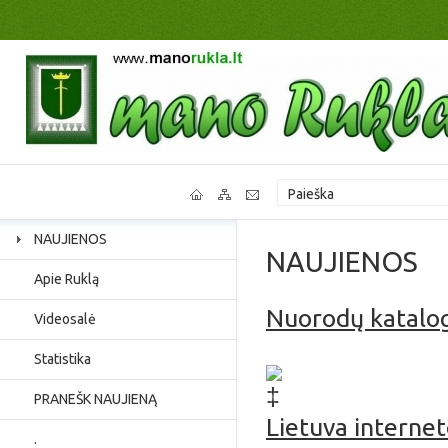
NAUJIENOS
NAUJIENOS
Apie Ruklą
Nuorodų katalo
Videosalė
Jaunimo užimtumas, p
Statistika
PRANEŠK NAUJIENĄ
Lietuva interne
.