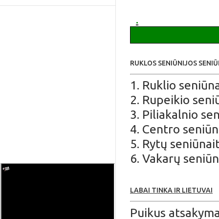
apie Ruklą
.
RUKLOS SENIŪNIJOS SENI
1. Ruklio seniūna
2. Rupeikio seniū
3. Piliakalnio se
4. Centro seniūn
5. Rytų seniūnait
6. Vakarų seniūn
LABAI TINKA IR LIETUVAI
Puikus atsakymas