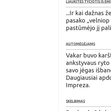
LIAUKITĖS TYČIOTIS IŠ E
...Ir kai dažnas
pasako „velniop 
pastūmėjo jį pali
AUTOMĖGĖJAMS
Vakar buvo karšt
ankstyvaus ryto
savo jėgas išba
Daugiausiai apd
Impreza.
SKELBIMAS