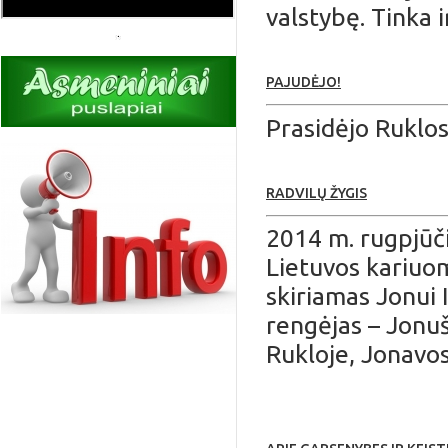
valstybę. Tinka ir
PAJUDĖJO!
Prasidėjo Ruklo
RADVILŲ ŽYGIS
2014 m. rugpjūči
Lietuvos kariuom
skiriamas Jonui 
rengėjas – Jonu
Rukloje, Jonavos