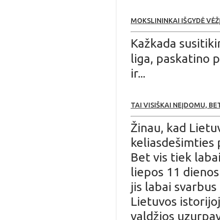
MOKSLININKAI IŠGYDĖ VĖŽĮ,
Kažkada susitiki
liga, paskatino 
ir...
TAI VISIŠKAI NEĮDOMU, BET.
Žinau, kad Lietu
keliasdešimties 
Bet vis tiek lab
liepos 11 dieno
jis labai svarbus
Lietuvos istorij
valdžios uzurpav