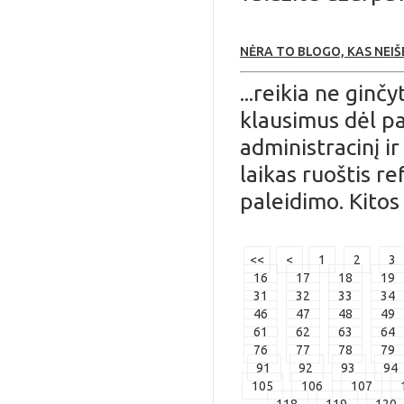
NĖRA TO BLOGO, KAS NEIŠEI
...reikia ne ginčy
klausimus dėl p
administracinį i
laikas ruoštis 
paleidimo. Kitos 
<<
<
1
2
3
16
17
18
19
31
32
33
34
46
47
48
49
61
62
63
64
76
77
78
79
91
92
93
94
105
106
107