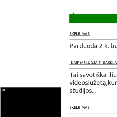
apie Ruklą
.
SKELBIMAS
Parduoda 2 k. bu
. KAIP MELUOJA ŽINIASKL
Tai savotiška ili
videosiužetą,kur
studijos...
SKELBIMAS