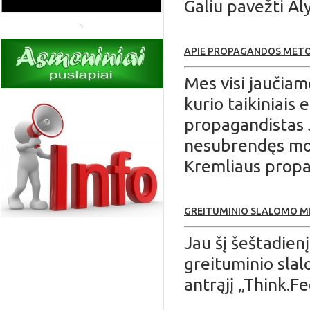
Galiu pavežti Al
APIE PROPAGANDOS MET
Mes visi jaučiam
kurio taikiniais
propagandistas J
nesubrendęs mok
Kremliaus propa
GREITUMINIO SLALOMO 
Jau šį šeštadien
greituminio slal
antrąjį „Think.F