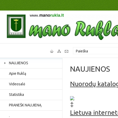
NAUJIENOS
NAUJIENOS
Apie Ruklą
Nuorodų katalo
Videosalė
Jaunimo užimtumas, p
Statistika
PRANEŠK NAUJIENĄ
Lietuva interne
.