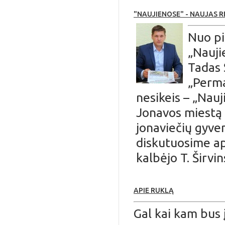
"NAUJIENOSE" - NAUJAS 
Nuo pi
„Nauji
Tadas 
„Permai
nesikeis – „Nauji
Jonavos miestą i
jonaviečių gyve
diskutuosime ap
kalbėjo T. Širvin
APIE RUKLĄ
Gal kai kam bus 