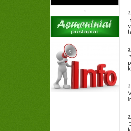
2
I
v
l
2
P
p
k
2
V
i
2
D
k