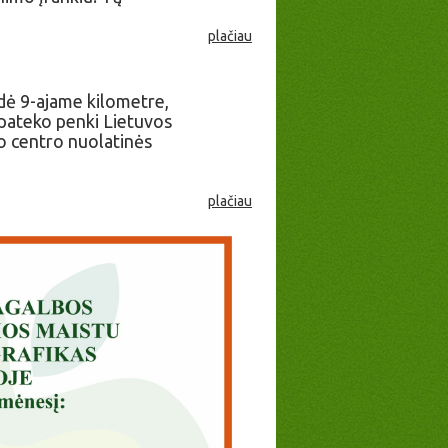
plačiau
adė 9-ajame kilometre,
 pateko penki Lietuvos
 centro nuolatinės
plačiau