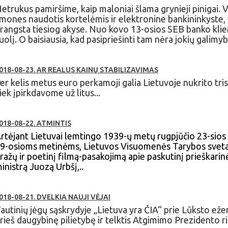
etrukus pamiršime, kaip maloniai šlama grynieji pinigai. V
mones naudotis kortelėmis ir elektronine bankininkyste, v
rangsta tiesiog akyse. Nuo kovo 13-osios SEB banko klien
uolį. O baisiausia, kad pasipriešinti tam nėra jokių galimybi
018-08-23. AR REALUS KAINŲ STABILIZAVIMAS
er kelis metus euro perkamoji galia Lietuvoje nukrito tris
iek įpirkdavome už litus...
018-08-22. ATMINTIS
rtėjant Lietuvai lemtingo 1939-ų metų rugpjūčio 23-si
9-osioms metinėms, Lietuvos Visuomenės Tarybos sveta
ražų ir poetinį filmą-pasakojimą apie paskutinį prieškarin
inistrą Juozą Urbšį,..
018-08-21. DVELKIA NAUJI VĖJAI
autinių jėgų sąskrydyje „Lietuva yra ČIA“ prie Lūksto eže
rieš daugybinę pilietybę ir telktis Atgimimo Prezidento r