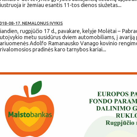
liustruoja
ir
žemiau esantis 11-tos dienos siužetas...
018-08-17. NEMALONUS ĮVYKIS
iandien, rugpjūčio 17 d., pavakare, kelyje Molėtai – Pabr
utoįvykio metu susidūrus dviem automobiliams, į avariją
ariuomenės Adolfo Ramanausko Vanago kovinio rengimo
rivalomosios pradinės karo tarnybos kariai...