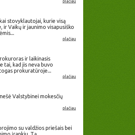
plačiau
i stovyklautojai, kurie visą
 ir Vaikų ir jaunimo visapusiško
mis...
plačiau
okuroras ir laikinasis
 tai, kad jis neva buvo
stogas prokuratūroje...
plačiau
ranešė Valstybinei mokesčių
plačiau
orojimo su valdžios priešais bei
nimo įrankiu. Tą