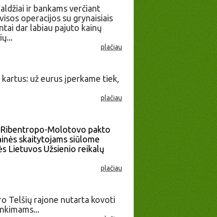
aldžiai ir bankams verčiant
isos operacijos su grynaisiais
tai dar labiau pajuto kainų
ų...
plačiau
 kartus: už eurus įperkame tiek,
plačiau
os Ribentropo-Molotovo pakto
inės skaitytojams siūlome
ės Lietuvos Užsienio reikalų
plačiau
ro Telšių rajone nutarta kovoti
inkimams...