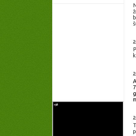
N
ž
b
š
2
P
k
2
A
7
g
m
2
T
p