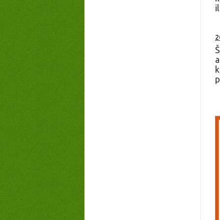
i
2
Š
a
k
p