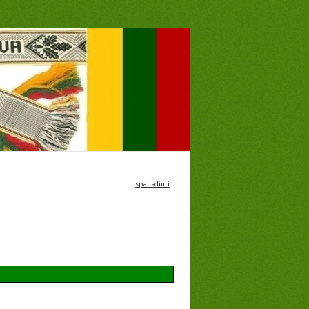
spausdinti
žimtumas, profesinis ir kultūrinis orientavimas.