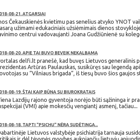
018-08-21. ATGARSIAI
nos Čekauskienės kvietimu pas senelius atvyko YNOT vaika
asarą užimami edukaciniais užsiėmimais dienos stovykloje,
avinimo centrui vadovaujanti Joana Gudžiūnienė su kolegė
018-08-20. APIE TAI BUVO BEVEIK NEKALBAMA
ortalas delfi.lt pranešė, kad buvęs Lietuvos generalinis pr
rezidentas Artūras Paulauskas, susikūręs sau legendą apie
ovotojas su “Vilniaus brigada“, iš tiesų buvo šios gaujos 
018-08-19. ŠTAI KAIP BŪNA SU BIUROKRATAIS
iena Lazdijų rajono gyventoja norėjo būti sąžininga ir p
nspekcijai (VMI) apie mokesčių vengiantį asmenį, tačiau...
018-08-18. TAPTI "PSICHU" NĖRA SUDĖTINGA...
abartinėje Lietuvos valstybėje psichiatrija tarnauja susid
ritikais ir dėl tėvynės gyvybes aukojančių lietuvių apjuodi