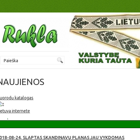
NAUJIENOS
uorodų katalogas
Rukla - jaunystės miestas! Vaikams, draugams ir tėvams. Jaunimo u
ietuva internete
Videopanorama Fotogalerija
Spauda apie Ruklą
.
018-08-24, SLAPTAS SKANDINAVŲ PLANAS JAU VYKDOMAS