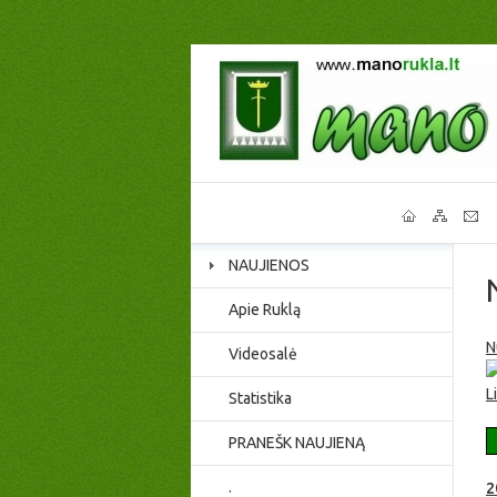
NAUJIENOS
Apie Ruklą
N
Videosalė
L
Statistika
PRANEŠK NAUJIENĄ
.
2