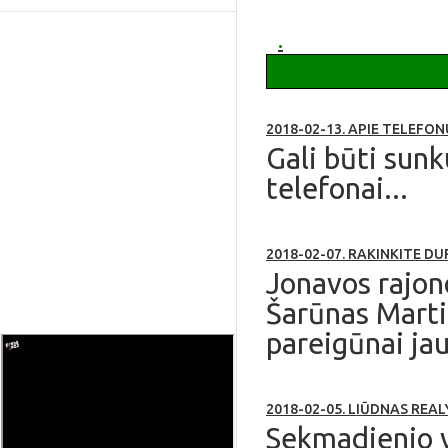
apie Ruklą
.
2018-02-13. APIE TELEFON
Gali būti sunk
telefonai...
2018-02-07. RAKINKITE DU
Jonavos rajono
Šarūnas Marti
pareigūnai ja
2018-02-05. LIŪDNAS REA
Sekmadienio v