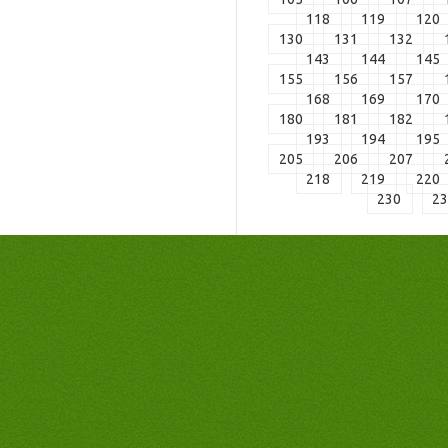
118
119
120
130
131
132
143
144
145
155
156
157
168
169
170
180
181
182
193
194
195
205
206
207
218
219
220
230
2