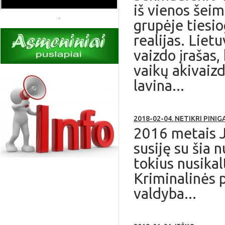
iš vienos šei
grupėje tiesio
realijas. Liet
vaizdo įrašas,
vaikų akivaiz
lavina...
2018-02-04. NETIKRI PINIG
2016 metais J
susiję su šia 
tokius nusika
Kriminalinės 
valdyba...