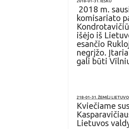
2018-01-31. IEŠKO
2018 m. sausi
komisariato p
Kondrotavičiū
išėjo iš Lietuv
esančio Rukloj
negrįžo.
Įtari
gali būti Vilniu
218-01-31. ŽEMĖJ LIETUV
Kviečiame sus
Kasparavičiaus
Lietuvos vald