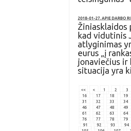
2018-01-27. APIE DARBO 
Žiniasklaidos 
kad vidutinis
atlyginimas yr
eurus „į ranka
jonaviečius ir 
situacija yra k
<<
<
1
2
3
16
17
18
19
31
32
33
34
46
47
48
49
61
62
63
64
76
77
78
79
91
92
93
94
105
106
107