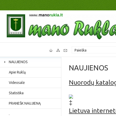
NAUJIENOS
NAUJIENOS
Apie Ruklą
Nuorodų katalo
Videosalė
Jaunimo užimtumas, p
Statistika
PRANEŠK NAUJIENĄ
Lietuva interne
.