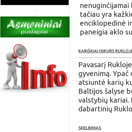
nenuginčijamai l
tačiau yra kažki
enciklopedinė in
paneigia aklo s
KARIŠKIAI ĮSIKURS RUKLOJ
Pavasarį Rukloje
gyvenimą. Ypač d
atsiuntė karių ku
Baltijos šalyse bu
valstybių kariai.
dabartinių Ruklo
SKELBIMAS