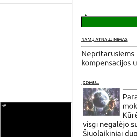
apie Ruklą
.
NAMŲ ATNAUJINIMAS
Nepritarusiems 
kompensacijos u
ĮDOMU...
Para
moks
Kūrė
visgi negalėjo 
Šiuolaikiniai d