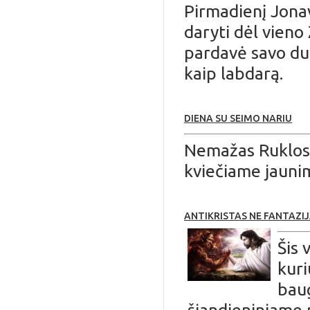
Pirmadienį Jonav
daryti dėl vieno 
pardavė savo du
kaip labdarą.
DIENA SU SEIMO NARIU
Nemažas Ruklos 
kviečiame jaunimą
ANTIKRISTAS NE FANTAZI
Šis 
kuri
baug