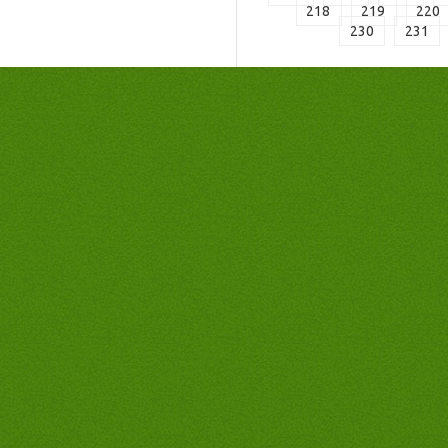
218
219
220
230
231