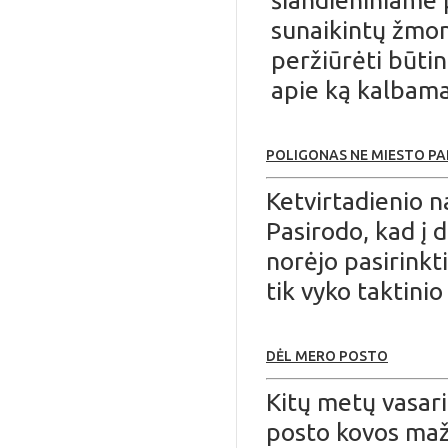
šiandieniniame p
sunaikintų žmoni
peržiūrėti būti
apie ką kalbama
POLIGONAS NE MIESTO P
Ketvirtadienio n
Pasirodo, kad į 
norėjo pasirinkt
tik vyko taktini
DĖL MERO POSTO
Kitų metų vasar
posto kovos maži