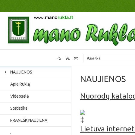
NAUJIENOS
NAUJIENOS
Apie Ruklą
Nuorodų katalo
Videosalė
Jaunimo užimtumas, p
Statistika
PRANEŠK NAUJIENĄ
Lietuva interne
.