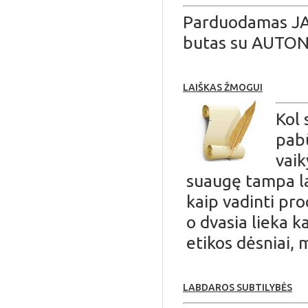
Parduodamas JA
butas su AUTO
LAIŠKAS ŽMOGUI
Kol 
pabū
vaik
suaugę tampa l
kaip vadinti pr
o dvasia lieka k
etikos dėsniai,
LABDAROS SUBTILYBĖS