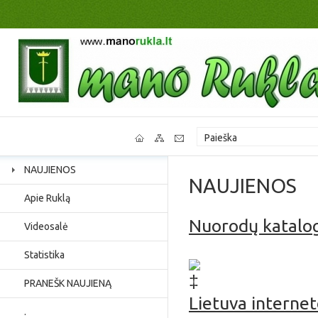
NAUJIENOS
NAUJIENOS
Apie Ruklą
Nuorodų katalo
Videosalė
Jaunimo užimtumas, p
Statistika
PRANEŠK NAUJIENĄ
Lietuva interne
.