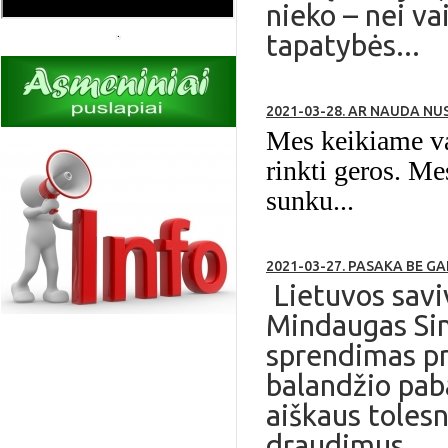
nieko – nei va
tapatybės...
2021-03-28. AR NAUDA NU
Mes keikiame va
rinkti geros.
Mes
sunku...
2021-03-27. PASAKA BE G
Lietuvos savi
Mindaugas Sin
sprendimas pra
balandžio paba
aiškaus tolesn
draudimus...