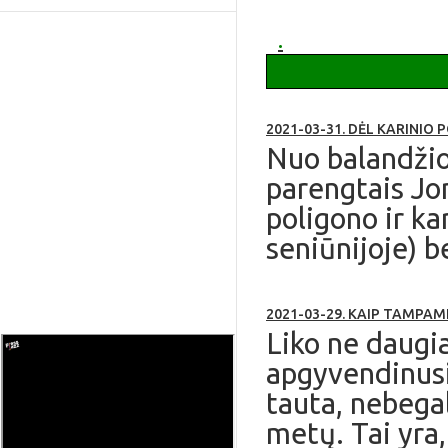
apie Ruklą
.
2021-03-31. DĖL KARINIO
Nuo balandžio 
parengtais Jo
poligono ir ka
seniūnijoje) b
2021-03-29. KAIP TAMPA
Liko ne daugia
apgyvendinusi
tauta, nebega
metų. Tai yra