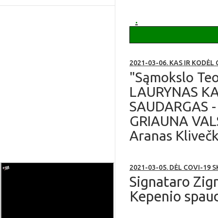
apie Ruklą
.
2021-03-06. KAS IR KODĖ
"Sąmokslo Teor
LAURYNAS KAŠ
SAUDARGAS - S
GRIAUNA VALS
Aranas Klivečk
2021-03-05. DĖL COVI-19 S
Signataro Zig
Kepenio spaud