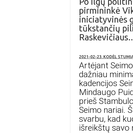
Po ilgų politi
pirmininkė Vi
iniciatyvinės 
tūkstančių pi
Raskevičiaus..
2021-02-23. KODĖL STUM
Artėjant Seimo 
dažniau minima
kadencijos Sei
Mindaugo Puido
prieš Stambulo
Seimo nariai. Š
svarbu, kad ku
išreikštų savo 