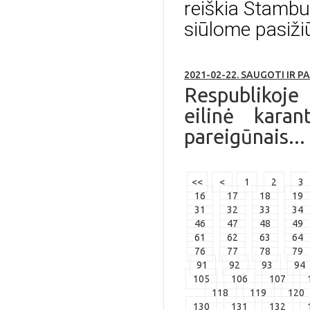
reiškia Stambu
siūlome pasiži
2021-02-22. SAUGOTI IR P
Respublikoje 
eilinė karan
pareigūnais...
<<
<
1
2
3
16
17
18
19
31
32
33
34
46
47
48
49
61
62
63
64
76
77
78
79
91
92
93
94
105
106
107
118
119
120
130
131
132