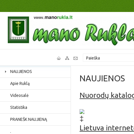
NAUJIENOS
NAUJIENOS
Apie Ruklą
Nuorodų katalo
Videosalė
Jaunimo užimtumas, p
Statistika
PRANEŠK NAUJIENĄ
Lietuva interne
.