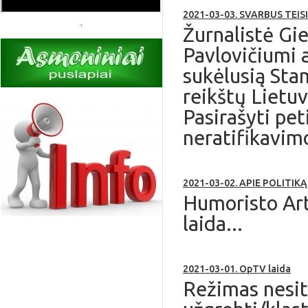
2021-03-03. SVARBUS TEI
Žurnalistė Gi
Pavlovičiumi a
sukėlusią Stam
reikštų Lietuv
Pasirašyti pet
neratifikavi
2021-03-02. APIE POLITIK
Humoristo Art
laida...
2021-03-01. OpTV laida
Režimas nesitr