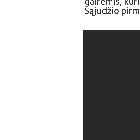
gairėmis, kur
Sąjūdžio pirme