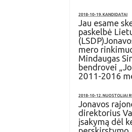
2018-10-19. KANDIDATAI
Jau esame ske
paskelbė Liet
(LSDP)Jonavos
mero rinkimu
Mindaugas Sin
bendrovei „Jo
2011-2016 met
2018-10-12. NUOSTOLIAI R
Jonavos rajon
direktorius Va
įsakymą dėl ke
perskirstymo