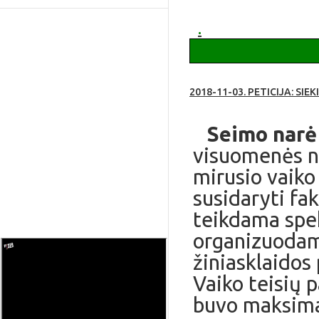
apie Ruklą
.
2018-11-03. PETICIJA: S
Seimo narė 
visuomenės n
mirusio vaiko
susidaryti fa
teikdama spe
organizuodam
žiniasklaidos
Vaiko teisių 
buvo maksimal