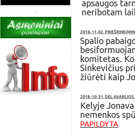
apsaugos tarn
neribotam lai
2018-11-02. PRIEŠRINKIMI
Spalio pabaig
besiformuojan
komitetas. Ko
Sinkevičius pr
žiūrėti kaip J
2018-10-31. DĖL AVARIJO
Kelyje Jonava 
nemenkos spūst
PAPILDYTA