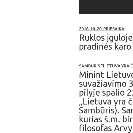
2018-10-20. PRIESAIKA
Ruklos įguloje
pradinės karo 
SAMBŪRIS "LIETUVA YRA Č
Minint Lietuv
suvažiavimo 3
pilyje spalio 
„Lietuva yra č
Sambūris). Sa
kurias š.m. bi
filosofas Arvy