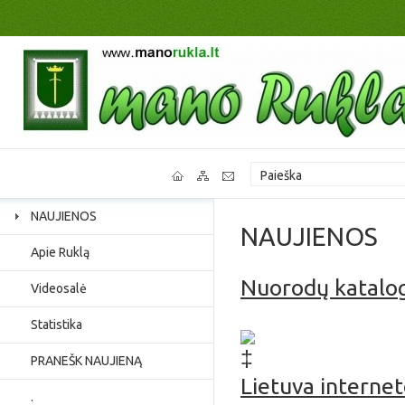
NAUJIENOS
NAUJIENOS
Apie Ruklą
Nuorodų katalo
Videosalė
Jaunimo užimtumas, p
Statistika
PRANEŠK NAUJIENĄ
Lietuva interne
.