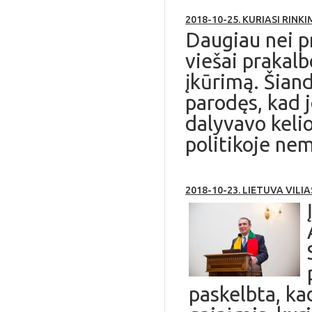
2018-10-25. KURIASI RINK
Daugiau nei pr
viešai prakal
įkūrimą. Šiand
parodęs, kad j
dalyvavo kelio
politikoje nem
2018-10-23. LIETUVA VILIA
paskelbta, k