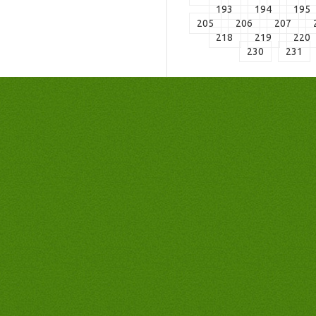
193
194
195
205
206
207
218
219
220
230
231