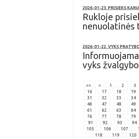
2026-01-23. PRISIEKS KARI
Rukloje prisie
nenuolatinės t
2026-01-22. VYKS PRATYB
Informuojama,
vyks žvalgybo
<<
<
1
2
3
16
17
18
19
31
32
33
34
46
47
48
49
61
62
63
64
76
77
78
79
91
92
93
94
105
106
107
118
119
120