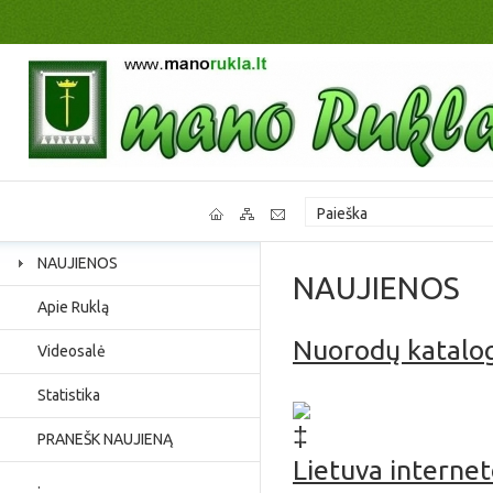
NAUJIENOS
NAUJIENOS
Apie Ruklą
Nuorodų katalo
Videosalė
Jaunimo užimtumas, p
Statistika
PRANEŠK NAUJIENĄ
Lietuva interne
.