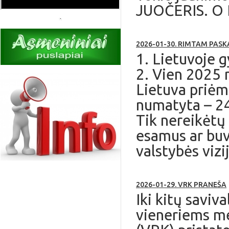
JUOČERIS. O R
2026-01-30. RIMTAM PASK
1. Lietuvoje 
2. Vien 2025 
Lietuva priėmė
numatyta – 24
Tik nereikėtų 
esamus ar buvu
valstybės vizi
2026-01-29. VRK PRANEŠA
Iki kitų saviv
vieneriems me